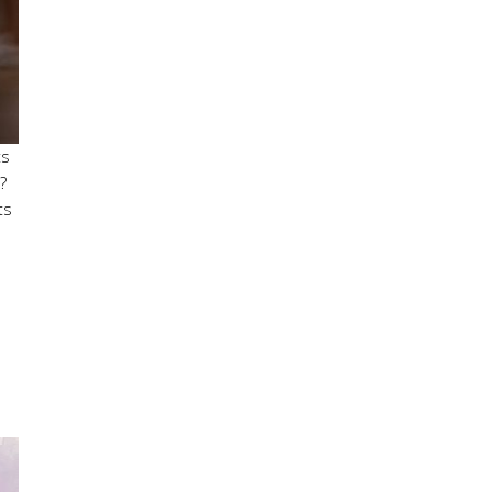
ts
?
ts