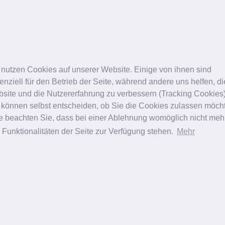
© Vitalitas 2026
Karlsruhe
Landau
 nutzen Cookies auf unserer Website. Einige von ihnen sind
enziell für den Betrieb der Seite, während andere uns helfen, d
site und die Nutzererfahrung zu verbessern (Tracking Cookies)
Oberlidstraffung
Oberlidstraffung
 können selbst entscheiden, ob Sie die Cookies zulassen möch
Brustvergrößerung
Schönheitschirurgie
te beachten Sie, dass bei einer Ablehnung womöglich nicht meh
e Funktionalitäten der Seite zur Verfügung stehen.
Mehr
Schönheitschirurgie