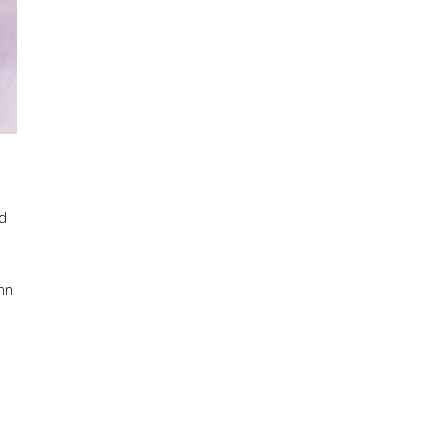
nd
nn