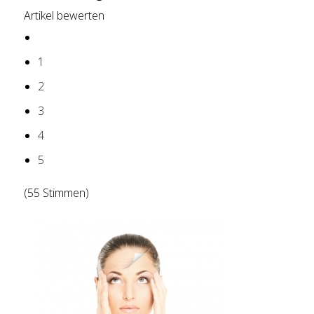
Artikel bewerten
1
2
3
4
5
(55 Stimmen)