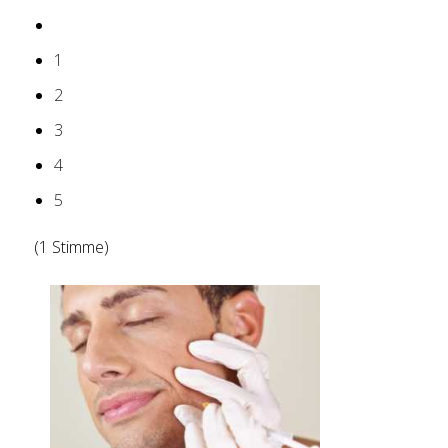
1
2
3
4
5
(1 Stimme)