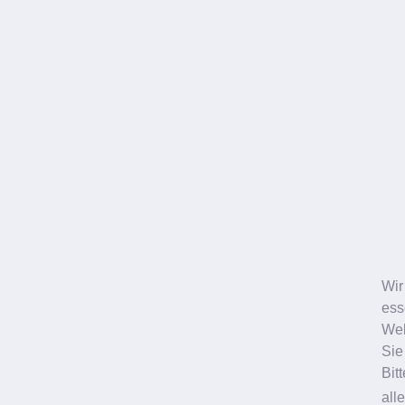
Marion 
Kundenempf
Wir
Mehr
ess
Web
Sie
Bit
all