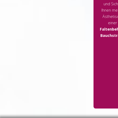
und Sich
Ihnen men
Ästhetisc
einer
Faltenbe
Bauchstr