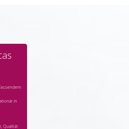
tas
fassendem
tionär in
 Qualität