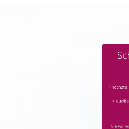
Sc
+ höchste
+ qualit
Sie woll