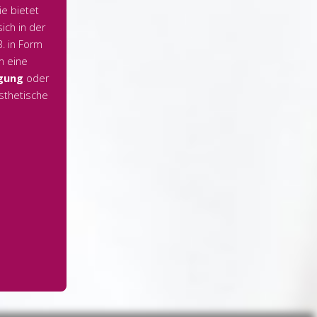
ie bietet
ich in der
B. in Form
m eine
gung
oder
Ästhetische