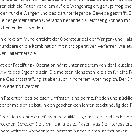
ren sich die Falten vor allem auf die Wangenregion, genügt möglicherw
erden nur die Wangen und das darunterliegende Gewebe gestrafft. B
n einer gemeinsamen Operation behandelt. Gleichzeitig können mit m
rchen entfernt werden.
en direkt am Mund erreicht der Operateur bei der Wangen- und Halss
Dr. Engel
Prof. Dr.
Mundbereich die Kombination mit nicht operativen Verfahren, wie e
ven Faltentherapie.
Reichenberger
ente Beratung
at der Facelifting - Operation hängt unter anderem von der Hautelast
 super Arzt .
Ich
Nach starker
er wird das Ergebnis sein. Die meisten Menschen, die sich für eine 
h sehr gut
Gewichtsabnahme war von
 Eine Gesichtsstraffung ist aber auch in höherem Alter möglich. Der E
 und umsorgt
meiner Brust nichts mehr da.
s wiederholt werden.
 Pflegepersonal
Es war kaum Brustgewebe
 OP Team waren
vorhanden und meine Brust
n Patienten, das belegen Umfragen, sind sehr zufrieden und glückli
f. Dr. Engel hat
bestand nur noch aus leeren
edener mit sich selbst. In den geschenkten Jahren steckt häufig das 
 Arbeit geleistet
Hauthüllen. Harte Worte, aber
er Zeit nach der
Operation steht die umfassende Aufklärung durch den behandelnden Arz
es war so. Prof. Dr. med.
r Rückfragen per
notieren. Scheuen Sie sich nicht, alles zu fragen, was Sie interessier
Reichenberger hat mir in zwei
erreichbar und
einem weiteren Vorbesprechungstermin noch einmal nachzuhaken.
Operationen mir wieder eine