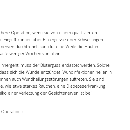
aufmerksam. 100%
vertrauenswürdiger Arzt. Hab
mich sehr wohl gefühlt und bin
mit der OP und dem Resultat
absolut zufrieden.
here Operation, wenn sie von einem qualifizierten
en Eingriff können aber Blutergüsse oder Schwellungen
tnerven durchtrennt, kann für eine Weile die Haut im
Mehr
aufe weniger Wochen von allein.
 einhergeht, muss der Bluterguss entlastet werden. Solche
dass sich die Wunde entzündet. Wundinfektionen heilen in
 können auch Wundheilungsstörungen auftreten. Sie sind
e, wie etwa starkes Rauchen, eine Diabeteserkrankung
iko einer Verletzung der Gesichtsnerven ist bei
g Operation »