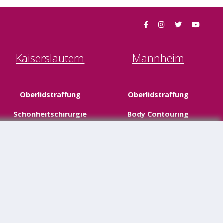
Kaiserslautern
Mannheim
Oberlidstraffung
Oberlidstraffung
Schönheitschirurgie
Body Contouring
Fettabsaugung
Facelifting
Halsstraffung
Schönheitschirurgie