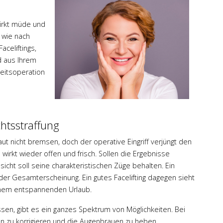
wirkt müde und
o wie nach
celiftings,
d aus Ihrem
heitsoperation
chtsstraffung
t nicht bremsen, doch der operative Eingriff verjüngt den
 wirkt wieder offen und frisch. Sollen die Ergebnisse
esicht soll seine charakteristischen Züge behalten. Ein
 der Gesamterscheinung. Ein gutes Facelifting dagegen sieht
h einem entspannenden Urlaub.
en, gibt es ein ganzes Spektrum von Möglichkeiten. Bei
ten zu korrigieren und die Augenbrauen zu heben.