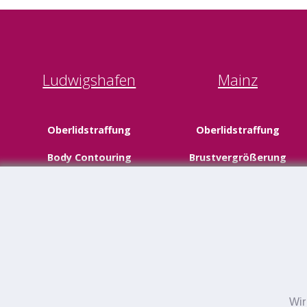
Ludwigshafen
Mainz
Oberlidstraffung
Oberlidstraffung
Body Contouring
Brustvergrößerung
Facelifting
Schönheitschirurgie
Schönheitschirurgie
Neustadt
Wir