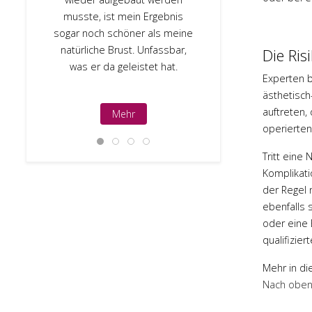
sofort u
musste, ist mein Ergebnis
geantwortet. 
sogar noch schöner als meine
Arzt, dem 
natürliche Brust. Unfassbar,
Die Ris
anvert
was er da geleistet hat.
Experten b
ästhetisch
auftreten,
Mehr
M
operierten
Tritt eine
Komplikati
der Regel 
ebenfalls 
oder eine 
qualifizie
Mehr in di
Nach obe