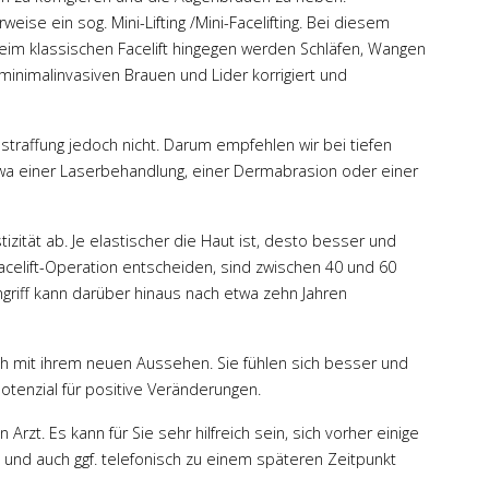
eise ein sog. Mini-Lifting /Mini-Facelifting. Bei diesem
eim klassischen Facelift hingegen werden Schläfen, Wangen
inimalinvasiven Brauen und Lider korrigiert und
traffung jedoch nicht. Darum empfehlen wir bei tiefen
Prof. Dr. Engel
twa einer Laserbehandlung, einer Dermabrasion oder einer
Ausgesprochen kompetenter,
izität ab. Je elastischer die Haut ist, desto besser und
empathischer Arzt!
Facelift-Operation entscheiden, sind zwischen 40 und 60
Nimmt sich viel Zeit für die
ingriff kann darüber hinaus nach etwa zehn Jahren
Aufklärung. Beantwortet Emails
innerhalb kürzester Zeit. Sehr
freundlich, empathisch und
ch mit ihrem neuen Aussehen. Sie fühlen sich besser und
zugewandt. Chirugischisches
Potenzial für positive Veränderungen.
Ergebnis nach Liposuktion an
den Knien sehr
t. Es kann für Sie sehr hilfreich sein, sich vorher einige
zufriedenstellend. Zudem
t, und auch ggf. telefonisch zu einem späteren Zeitpunkt
super Klinik. Alle sehr