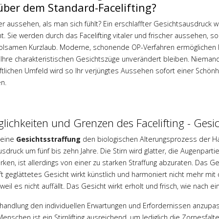
ber dem Standard-Facelifting?
r aussehen, als man sich fühlt? Ein erschlaffter Gesichtsausdruck 
. Sie werden durch das Facelifting vitaler und frischer aussehen, s
lsamen Kurzlaub. Moderne, schonende OP-Verfahren ermöglichen Fa
Ihre charakteristischen Gesichtszüge unverändert bleiben. Nieman
ftlichen Umfeld wird so Ihr verjüngtes Aussehen sofort einer Schön
n.
lichkeiten und Grenzen des Facelifting - Gesi
 eine
Gesichtsstraffung
den biologischen Alterungsprozess der Hau
sdruck um fünf bis zehn Jahre. Die Stirn wird glatter, die Augenpartie
Dr. med.
irken, ist allerdings von einer zu starken Straffung abzuraten. Das G
r Engel
 geglättetes Gesicht wirkt künstlich und harmoniert nicht mehr mit
 weil es nicht auffällt. Das Gesicht wirkt erholt und frisch, wie nac
ehr
andlung den individuellen Erwartungen und Erfordernissen anzupass
nschen ist ein Stirnlifting ausreichend, um lediglich die Zornesfal