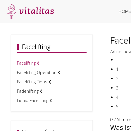
HOME
Facel
Facelifting
Artikel be
Facelifting
1
Facelifting Operation
2
Facelifting Tipps
3
Fadenlifting
4
Liquid Facelifting
5
(72 Stimme
Was is