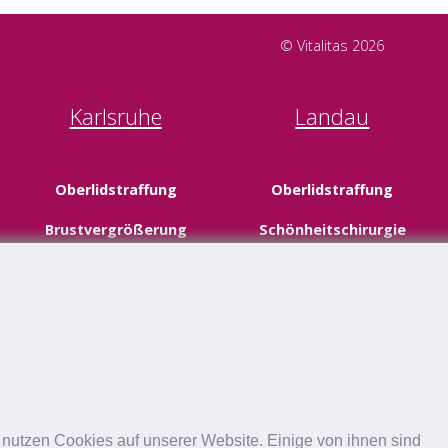
© Vitalitas 2026
Karlsruhe
Landau
Oberlidstraffung
Oberlidstraffung
Brustvergrößerung
Schönheitschirurgie
Schönheitschirurgie
 nutzen Cookies auf unserer Website. Einige von ihnen sind