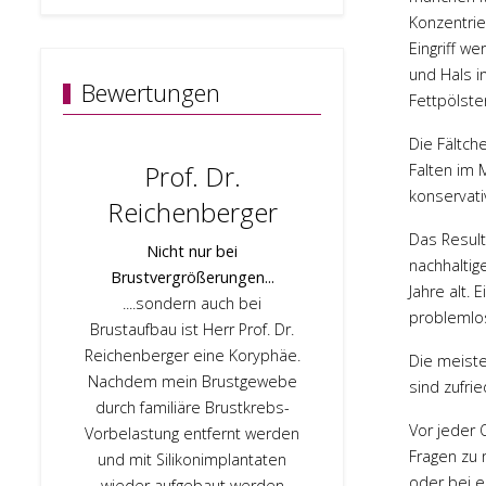
Konzentrie
Eingriff w
und Hals i
Bewertungen
Fettpölste
Die Fältch
Prof. Dr.
Prof. 
Falten im 
konservati
Reichenberger
Sehr kompet
Das Result
und Betreuung,
Nicht nur bei
nachhaltig
habe mic
Brustvergrößerungen...
Jahre alt.
aufgehoben
....sondern auch bei
problemlo
gefühlt. Das
Brustaufbau ist Herr Prof. Dr.
und auch das
Reichenberger eine Koryphäe.
Die meiste
Top. Herr Pro
Nachdem mein Brustgewebe
sind zufri
hervorragende
durch familiäre Brustkrebs-
und auch in d
Vor jeder 
Vorbelastung entfernt werden
OP war er fü
Fragen zu 
und mit Silikonimplantaten
Email immer 
oder bei 
wieder aufgebaut werden