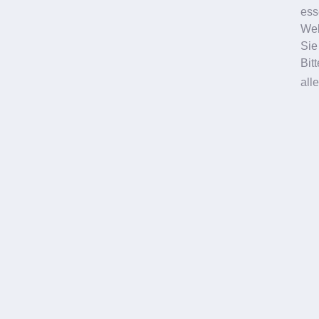
ess
Augenlidstraffung
Web
Halsstraffung
Sie
Bit
Fettabsaugung
all
Schönheitschirurgie