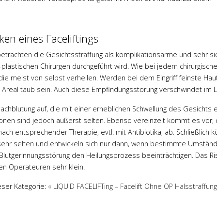
nd geduldig
Brust geschenkt. Nie hätte ich
Ein empathischer
gedacht, nochmal mich im
ich mich gerne
Spiegel zu betrachten und
iken eines Faceliftings
raut habe!
meine Brust als so schön zu
etrachten die Gesichtsstraffung als komplikationsarme und sehr sic
empfinden!
-plastischen Chirurgen durchgeführt wird. Wie bei jedem chirurgisch
 die meist von selbst verheilen. Werden bei dem Eingriff feinste Hau
ehr
Mehr
 Areal taub sein. Auch diese Empfindungsstörung verschwindet im L
 Nachblutung auf, die mit einer erheblichen Schwellung des Gesichts
onen sind jedoch äußerst selten. Ebenso vereinzelt kommt es vor, 
nach entsprechender Therapie, evtl. mit Antibiotika, ab. Schließlich
sehr selten und entwickeln sich nur dann, wenn bestimmte Umständ
Blutgerinnungsstörung den Heilungsprozess beeinträchtigen. Das Ris
rten Operateuren sehr klein.
eser Kategorie:
« LIQUID FACELIFTing – Facelift Ohne OP
Halsstraffun
n