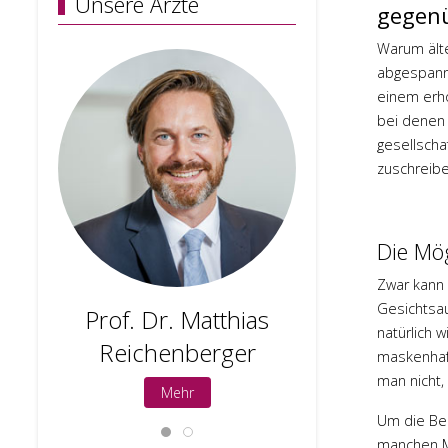
Unsere Ärzte
gegenü
Warum älte
abgespannt
einem erho
bei denen 
gesellscha
zuschreibe
Die Mög
Zwar kann
Gesichtsau
Prof. Dr. Matthias
Prof. 
natürlich w
Reichenberger
Holge
maskenhaft
man nicht,
Mehr
M
Um die Beh
manchen Me