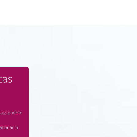
tas
fassendem
tionär in