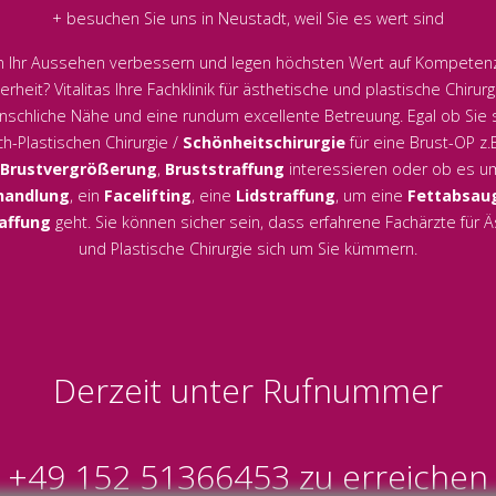
+ besuchen Sie uns in Neustadt, weil Sie es wert sind
en Ihr Aussehen verbessern und legen höchsten Wert auf Kompetenz,
erheit? Vitalitas Ihre Fachklinik für ästhetische und plastische Chirurg
schliche Nähe und eine rundum excellente Betreuung. Egal ob Sie s
h-Plastischen Chirurgie /
Schönheitschirurgie
für eine Brust-OP z.
Brustvergrößerung
,
Bruststraffung
interessieren oder ob es u
handlung
, ein
Facelifting
, eine
Lidstraffung
, um eine
Fettabsau
affung
geht. Sie können sicher sein, dass erfahrene Fachärzte für 
und Plastische Chirurgie sich um Sie kümmern.
Derzeit unter Rufnummer
+49 152 51366453
zu erreichen