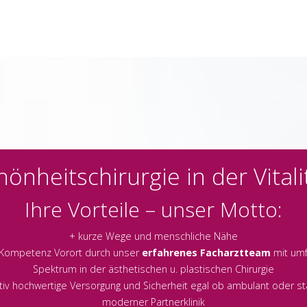
hönheitschirurgie in der Vitali
Ihre Vorteile – unser Motto:
+ kurze Wege und menschliche Nähe
 Kompetenz Vorort durch unser
erfahrenes Facharztteam
mit um
Spektrum in der ästhetischen u. plastischen Chirurgie
ativ hochwertige Versorgung und Sicherheit egal ob ambulant oder sta
moderner Partnerklinik