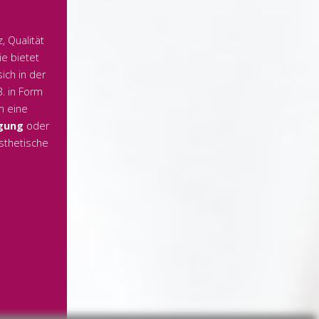
 Qualität
ie bietet
ich in der
B. in Form
m eine
gung
oder
Ästhetische