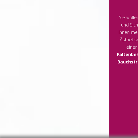
Sie woll
und Sich
Ihnen men
Ästhetisc
einer
Faltenbe
Bauchstr