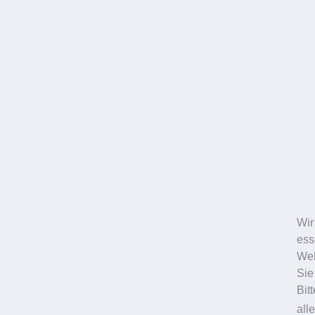
Prof. D
Wir
ess
Facharzt für
Web
Chirurgie
Sie
Bit
Mehr
all