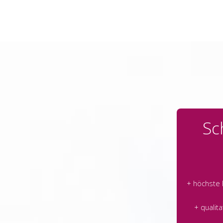
Sc
+ höchste
+ qualit