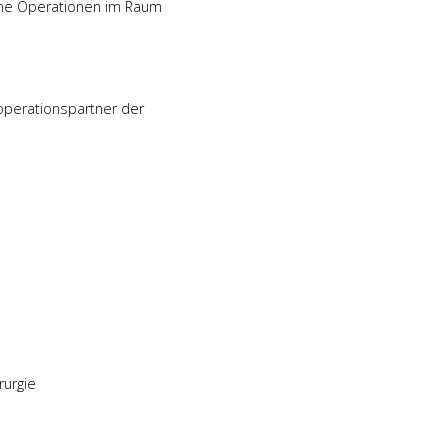
che Operationen im Raum
operationspartner der
rurgie