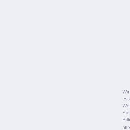
www.saegmuehle-pfalz.de
OP-Dessous (BHs und Mieder
Magic Dessous
www.magic-dessous.de
Sanivit
www.sanivit.eu
Publiziert in
Über uns
Nach oben
Wir
ess
Web
Sie
Ludwigshafen
Mainz
Bit
all