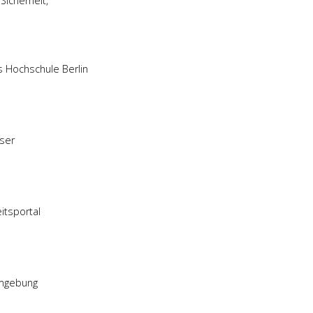
 Sicherheit,
s Hochschule Berlin
user
itsportal
Umgebung