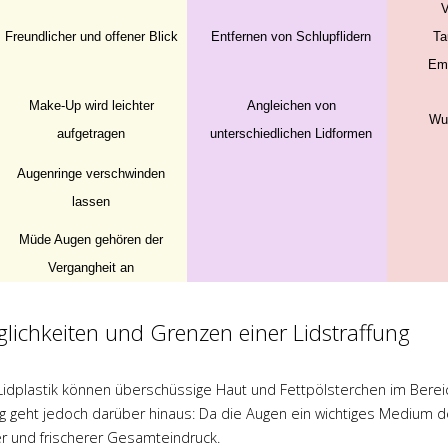
V
Freundlicher und offener Blick
Entfernen von Schlupflidern
Ta
Emf
Make-Up wird leichter
Angleichen von
Wu
aufgetragen
unterschiedlichen Lidformen
Augenringe verschwinden
Dr. Engel
Prof. Dr.
lassen
Reichenberger
ente Beratung
Müde Augen gehören der
 super Arzt .
Ich
Nach starker
Vergangheit an
h sehr gut
Gewichtsabnahme war von
 und umsorgt
meiner Brust nichts mehr da.
 Pflegepersonal
lichkeiten und Grenzen einer Lidstraffung
Es war kaum Brustgewebe
 OP Team waren
vorhanden und meine Brust
f. Dr. Engel hat
bestand nur noch aus leeren
Lidplastik können überschüssige Haut und Fettpölsterchen im Bereic
 Arbeit geleistet
Hauthüllen. Harte Worte, aber
ng geht jedoch darüber hinaus: Da die Augen ein wichtiges Medium d
er Zeit nach der
es war so. Prof. Dr. med.
er und frischerer Gesamteindruck.
r Rückfragen per
Reichenberger hat mir in zwei