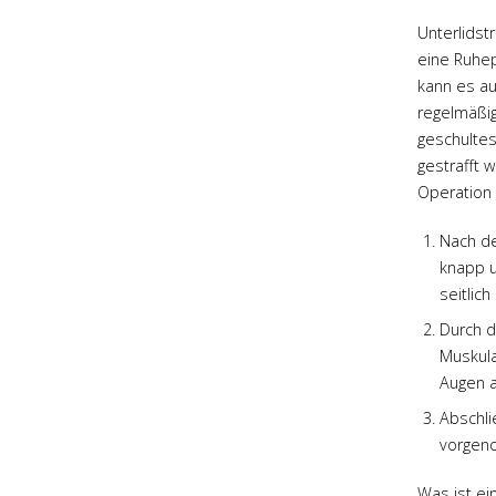
Unterlidst
eine Ruhep
kann es au
regelmäßig
geschultes
gestrafft 
Operation 
Nach de
knapp u
seitlic
Durch d
Muskula
Augen a
Abschli
vorgen
Was ist ei