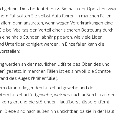
chgeführt. Dies bedeutet, dass Sie nach der Operation zwar
m Fall sollten Sie selbst Auto fahren. In manchen Fällen
t vor allem dann anzuraten, wenn wegen Vorerkrankungen eine
ie bei Vitalitas den Vorteil einer sicheren Betreuung durch
 eineinhalb Stunden, abhängig davon, wie viele Lider
 Unterlider korrigiert werden. In Einzelfällen kann die
vorstellen:
g werden an der natürlichen Lidfalte des Oberlides und
) gesetzt. In manchen Fällen ist es sinnvoll, die Schnitte
rand des Auges ('Krähenfüße').
n dem darunterliegenden Unterhautgewebe und der
wölbtem Unterhautfettgewebe, welches nach außen hin an den
korrigiert und die störenden Hautüberschüsse entfernt.
 Diese sind nach außen hin unsichtbar, da sie in der Haut