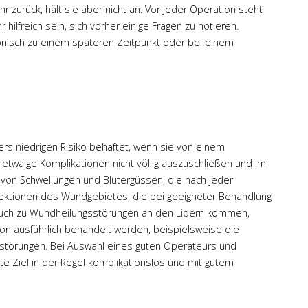
hr zurück, hält sie aber nicht an. Vor jeder Operation steht
super Klinik. Alle sehr
ilfreich sein, sich vorher einige Fragen zu notieren.
aufmerksam. 100%
lefonisch zu einem späteren Zeitpunkt oder bei einem
vertrauenswürdiger Arzt. Hab
mich sehr wohl gefühlt und bin
mit der OP und dem Resultat
absolut zufrieden.
Mehr
rs niedrigen Risiko behaftet, wenn sie von einem
 etwaige Komplikationen nicht völlig auszuschließen und im
 von Schwellungen und Blutergüssen, die nach jeder
Infektionen des Wundgebietes, die bei geeigneter Behandlung
 auch zu Wundheilungsstörungen an den Lidern kommen,
ion ausführlich behandelt werden, beispielsweise die
gsstörungen. Bei Auswahl eines guten Operateurs und
e Ziel in der Regel komplikationslos und mit gutem