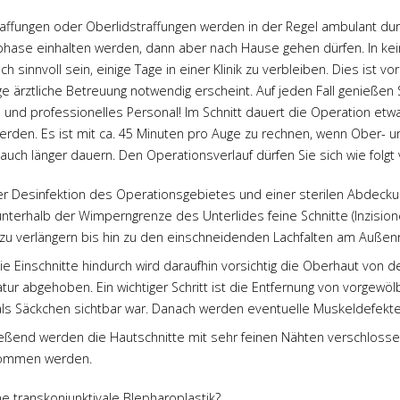
raffungen oder Oberlidstraffungen werden in der Regel ambulant dur
hase einhalten werden, dann aber nach Hause gehen dürfen. In keine
ch sinnvoll sein, einige Tage in einer Klinik zu verbleiben. Dies is
e ärztliche Betreuung notwendig erscheint. Auf jeden Fall genießen S
 und professionelles Personal! Im Schnitt dauert die Operation etwa
werden. Es ist mit ca. 45 Minuten pro Auge zu rechnen, wenn Ober- und
auch länger dauern. Den Operationsverlauf dürfen Sie sich wie folgt 
r Desinfektion des Operationsgebietes und einer sterilen Abdeckun
nterhalb der Wimperngrenze des Unterlides feine Schnitte (Inzisionen
h zu verlängern bis hin zu den einschneidenden Lachfalten am Außen
ie Einschnitte hindurch wird daraufhin vorsichtig die Oberhaut vo
tur abgehoben. Ein wichtiger Schritt ist die Entfernung von vorge
ls Säckchen sichtbar war. Danach werden eventuelle Muskeldefekte 
eßend werden die Hautschnitte mit sehr feinen Nähten verschlossen.
ommen werden.
ne transkonjunktivale Blepharoplastik?