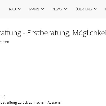
FRAU
MANN
NEWS
ÜBER UNS
raffung - Erstberatung, Möglichk
werten
men)
Lidstraffung zurück zu frischem Aussehen