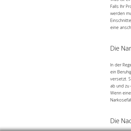
Falls Ihr 
werden mus
Einschnitt
eine ansch
Die Nar
In der Reg
ein Beruhi
versetzt. 
ab und zu 
Wenn eine 
Narkosefäh
Die Nac