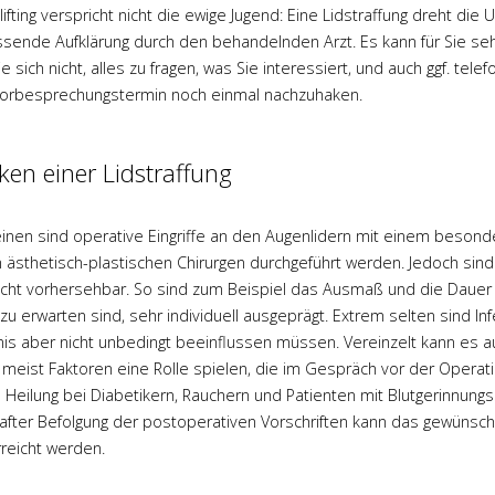
fting verspricht nicht die ewige Jugend: Eine Lidstraffung dreht die U
erreichbar und
Operationen mir wieder eine
sende Aufklärung durch den behandelnden Arzt. Es kann für Sie sehr h
nd geduldig
Brust geschenkt. Nie hätte ich
e sich nicht, alles zu fragen, was Sie interessiert, und auch ggf. te
Ein empathischer
gedacht, nochmal mich im
Vorbesprechungstermin noch einmal nachzuhaken.
ich mich gerne
Spiegel zu betrachten und
raut habe!
meine Brust als so schön zu
empfinden!
iken einer Lidstraffung
ehr
Mehr
inen sind operative Eingriffe an den Augenlidern mit einem besonde
 ästhetisch-plastischen Chirurgen durchgeführt werden. Jedoch sind
 nicht vorhersehbar. So sind zum Beispiel das Ausmaß und die Dauer
zu erwarten sind, sehr individuell ausgeprägt. Extrem selten sind 
is aber nicht unbedingt beeinflussen müssen. Vereinzelt kann es
 meist Faktoren eine Rolle spielen, die im Gespräch vor der Operat
 Heilung bei Diabetikern, Rauchern und Patienten mit Blutgerinnun
fter Befolgung der postoperativen Vorschriften kann das gewünscht
rreicht werden.