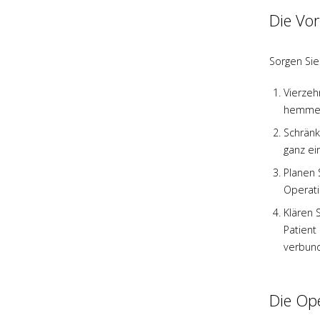
Die Vor
Sorgen Sie
Vierzeh
hemmen
Schränk
ganz ei
Planen 
Operati
Klären 
Patient
verbund
Die Ope