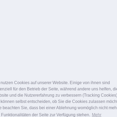
 24 Stunden nach der Operation
lten mit erhöhtem Kopf möglichst im Bett bleiben und nur aufsteh
lle Augenkompressen können Sie nach zwei Stunden oder, wenn si
llten Sie vorsichtig die mitgegebene Eisbrille auf neue, stündlich
en, sollten Sie die Brille bitte niemals direkt auf die Lider auflegen.
ehmen Sie die verordneten Medikamente nach Anweisung ein. Sport 
n Sie mit Ihrem Operateur, wenn Sie:
nschmerzen verspüren. (Ein leichtes Brennen der Augenlider ist nor
törungen haben. (Wegen der Schwellung der Lider ist jedoch nach d
zlich auftretende Schwellungen oder Blutungen bemerken.
 nutzen Cookies auf unserer Website. Einige von ihnen sind
enziell für den Betrieb der Seite, während andere uns helfen, d
pﬂege
site und die Nutzererfahrung zu verbessern (Tracking Cookies)
 können selbst entscheiden, ob Sie die Cookies zulassen möch
ersten drei Tagen nach der Operation ist die Eisbrille möglichst häufi
te beachten Sie, dass bei einer Ablehnung womöglich nicht meh
hminke ist bereits zwei Tage nach Entfernung der Fäden erlaubt, un
e Funktionalitäten der Seite zur Verfügung stehen.
Mehr