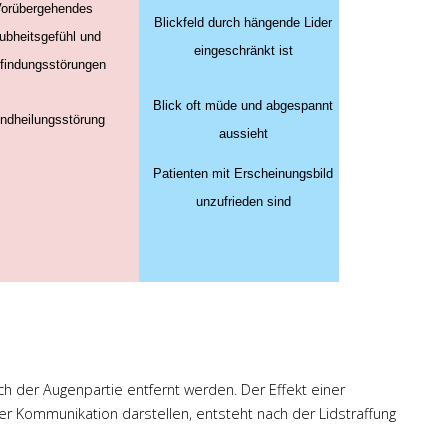
orübergehendes
Blickfeld durch hängende Lider
ubheitsgefühl und
eingeschränkt ist
indungsstörungen
Blick oft müde und abgespannt
ndheilungsstörung
aussieht
Patienten mit Erscheinungsbild
Prof. Dr. Engel
unzufrieden sind
Ausgesprochen kompetenter,
empathischer Arzt!
Nimmt sich viel Zeit für die
Aufklärung. Beantwortet Emails
innerhalb kürzester Zeit. Sehr
freundlich, empathisch und
zugewandt. Chirugischisches
h der Augenpartie entfernt werden. Der Effekt einer
Ergebnis nach Liposuktion an
er Kommunikation darstellen, entsteht nach der Lidstraffung
den Knien sehr
zufriedenstellend. Zudem