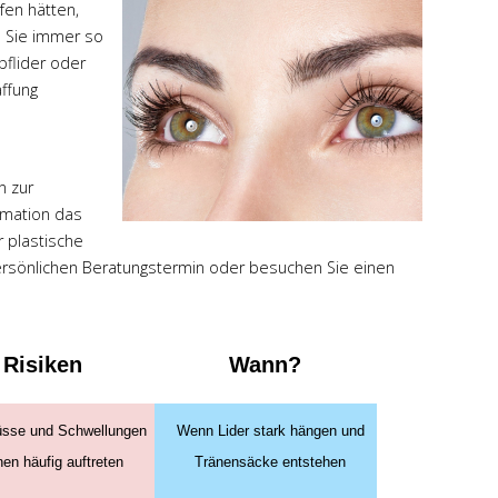
fen hätten,
m Sie immer so
pflider oder
affung
n zur
rmation das
r plastische
persönlichen Beratungstermin oder besuchen Sie einen
Risiken
Wann?
üsse und Schwellungen
Wenn Lider stark hängen und
en häufig auftreten
Tränensäcke entstehen