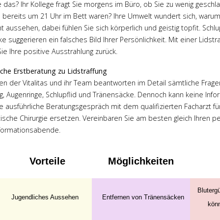
 das? Ihr Kollege fragt Sie morgens im Büro, ob Sie zu wenig geschla
 bereits um 21 Uhr im Bett waren? Ihre Umwelt wundert sich, waru
 aussehen, dabei fühlen Sie sich körperlich und geistig topfit. Schlu
 suggerieren ein falsches Bild Ihrer Persönlichkeit. Mit einer Lidstr
ie Ihre positive Ausstrahlung zurück.
iche Erstberatung zu Lidstraffung
en der Vitalitas und ihr Team beantworten im Detail sämtliche Frage
ng, Augenringe, Schlupflid und Tränensäcke. Dennoch kann keine Info
e ausführliche Beratungsgespräch mit dem qualifizierten Facharzt fü
ische Chirurgie ersetzen. Vereinbaren Sie am besten gleich Ihren 
nformationsabende.
Vorteile
Möglichkeiten
Dr. med.
r Engel
Bluterg
Jugendliches Aussehen
Entfernen von Tränensäcken
ehr
könn