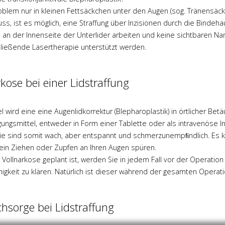
Problem nur in kleinen Fettsäckchen unter den Augen (sog. Tränensä
s, ist es möglich, eine Straffung über Inzisionen durch die Bindehau
e an der Innenseite der Unterlider arbeiten und keine sichtbaren Na
ließende Lasertherapie unterstützt werden.
kose bei einer Lidstraffung
el wird eine eine Augenlidkorrektur (Blepharoplastik) in örtlicher 
gungsmittel, entweder in Form einer Tablette oder als intravenöse I
Sie sind somit wach, aber entspannt und schmerzunempﬁndlich. Es 
ein Ziehen oder Zupfen an Ihren Augen spüren.
Vollnarkose geplant ist, werden Sie in jedem Fall vor der Operatio
igkeit zu klären. Natürlich ist dieser während der gesamten Opera
hsorge bei Lidstraffung