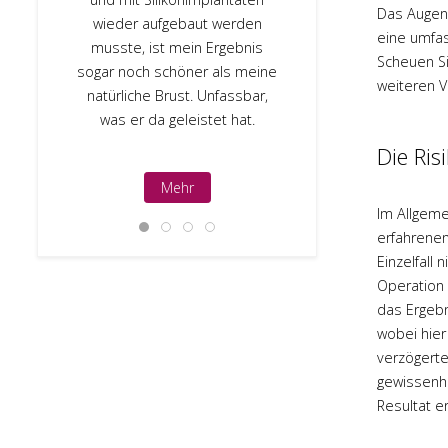
Das Augenli
Email immer 
wieder aufgebaut werden
eine umfas
sofort u
musste, ist mein Ergebnis
Scheuen Si
geantwortet. 
sogar noch schöner als meine
weiteren 
Arzt, dem 
natürliche Brust. Unfassbar,
anvert
was er da geleistet hat.
Die Ris
Mehr
M
Im Allgeme
erfahrenen
Einzelfall
Operation 
das Ergebn
wobei hier
verzögerte
gewissenha
Resultat e