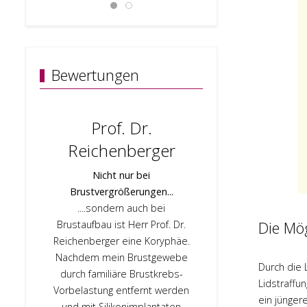
Bewertungen
Prof. Dr.
Prof. 
Reichenberger
Sehr kompet
und Betreuung,
Nicht nur bei
habe mic
Brustvergrößerungen...
aufgehoben
....sondern auch bei
gefühlt. Das
Die Mög
Brustaufbau ist Herr Prof. Dr.
und auch das
Reichenberger eine Koryphäe.
Top. Herr Pro
Nachdem mein Brustgewebe
Durch die 
hervorragende
durch familiäre Brustkrebs-
Lidstraffu
und auch in d
Vorbelastung entfernt werden
ein jünger
OP war er fü
und mit Silikonimplantaten