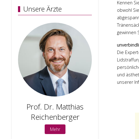
Kennen Sie
Unsere Ärzte
obwohl Sie
abgespannt
Tränensäcke
gewinnen S
unverbindl
Die Expert
Lidstraffu
persönlich
und ästhet
unserer I
Prof. Dr. Matthias
Prof. 
Reichenberger
Holge
Mehr
M