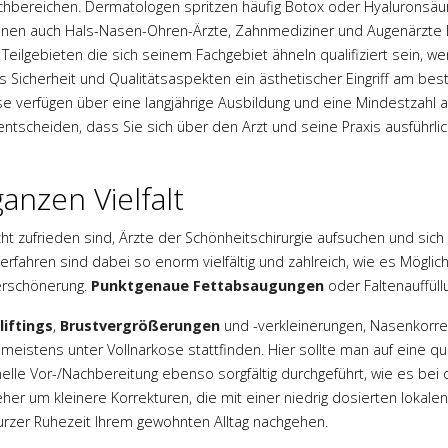
Fachbereichen. Dermatologen spritzen häufig Botox oder Hyaluronsäu
 Ihnen auch Hals-Nasen-Ohren-Ärzte, Zahnmediziner und Augenärzte 
 Teilgebieten die sich seinem Fachgebiet ähneln qualifiziert sein, w
 Sicherheit und Qualitätsaspekten ein ästhetischer Eingriff am bes
ese verfügen über eine langjährige Ausbildung und eine Mindestzahl 
e entscheiden, dass Sie sich über den Arzt und seine Praxis ausführ
anzen Vielfalt
cht zufrieden sind, Ärzte der Schönheitschirurgie aufsuchen und si
fahren sind dabei so enorm vielfältig und zahlreich, wie es Möglic
Verschönerung.
Punktgenaue Fettabsaugungen
oder Faltenauffüllu
liftings
,
Brustvergrößerungen
und -verkleinerungen, Nasenkorre
istens unter Vollnarkose stattfinden. Hier sollte man auf eine qual
elle Vor-/Nachbereitung ebenso sorgfältig durchgeführt, wie es bei d
eher um kleinere Korrekturen, die mit einer niedrig dosierten lok
urzer Ruhezeit Ihrem gewohnten Alltag nachgehen.