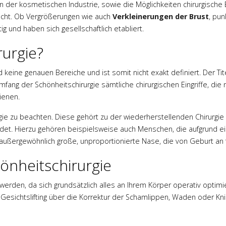
der kosmetischen Industrie, sowie die Möglichkeiten chirurgische Ei
macht. Ob Vergrößerungen wie auch
Verkleinerungen der Brust
, pu
g und haben sich gesellschaftlich etabliert.
urgie?
 keine genauen Bereiche und ist somit nicht exakt definiert. Der Ti
ang der Schönheitschirurgie sämtliche chirurgischen Eingriffe, di
ienen.
urgie zu beachten. Diese gehört zu der wiederherstellenden Chirurgi
et. Hierzu gehören beispielsweise auch Menschen, die aufgrund ei
 außergewöhnlich große, unproportionierte Nase, die von Geburt an 
hönheitschirurgie
 werden, da sich grundsätzlich alles an Ihrem Körper operativ optim
Gesichtslifting über die Korrektur der Schamlippen, Waden oder Kn