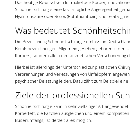
Das heutige Bewusstsein für makellose Körper, Innovationen 
Schönheitschirurgie eine fast alltägliche Angelegenheit ge
Hyaluronsäure oder Botox (Botulinumtoxin) sind relativ günsti
Was bedeutet Schönheitschir
Die Bezeichnung Schönheitschirurgie umfasst in Deutschland
Berufsbezeichnungen. Allgemein gesehen gehören in den Umf
Körpers, sondern allein der kosmetischen Verschönerung d
Hierbei ist allerdings der Unterschied zur plastischen Chir
Verbrennungen und Verletzungen von Unfallopfern angewend
psychischer Belastung leiden. Dazu zählt zum Beispiel eine
Ziele der professionellen Sc
Schönheitschirurgie kann in sehr vielfältiger Art angewendet
Körperfett, die Fältchen ausgleichen und einem kompletten 
Busenumfangs, ist derzeit alles möglich.