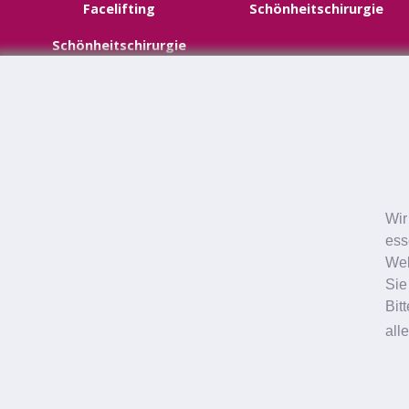
Facelifting
Schönheitschirurgie
Schönheitschirurgie
Neustadt
Augenlidstraffung
Wir
Halsstraffung
ess
Web
Fettabsaugung
Sie
Schönheitschirurgie
Bit
all