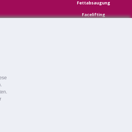
Fettabsaugung
Facelifting
Halsstraffung
Schönheitschirurgie
iese
.
ten.
r