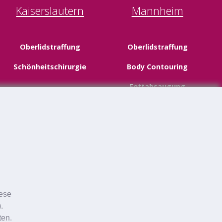
Kaiserslautern
Mannheim
Oberlidstraffung
Oberlidstraffung
Schönheitschirurgie
Body Contouring
Fettabsaugung
Facelifting
Halsstraffung
Schönheitschirurgie
iese
.
ten.