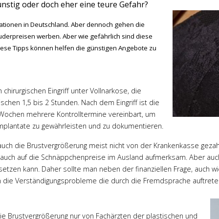
nstig oder doch eher eine teure Gefahr?
tionen in Deutschland. Aber dennoch gehen die
uderpreisen werben. Aber wie gefährlich sind diese
Diese Tipps können helfen die günstigen Angebote zu
hirurgischen Eingriff unter Vollnarkose, die
ischen 1,5 bis 2 Stunden. Nach dem Eingriff ist die
Wochen mehrere Kontrolltermine vereinbart, um
Implantate zu gewährleisten und zu dokumentieren.
 auch die Brustvergrößerung meist nicht von der Krankenkasse gezahl
auch auf die Schnäppchenpreise im Ausland aufmerksam. Aber auch
 setzen kann. Daher sollte man neben der finanziellen Frage, auch w
h die Verständigungsprobleme die durch die Fremdsprache auftrete
 die Brustvergrößerung nur von Fachärzten der plastischen und