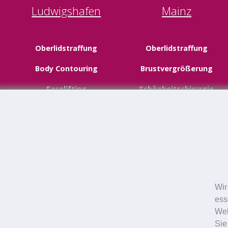
Ludwigshafen
Mainz
Oberlidstraffung
Oberlidstraffung
Body Contouring
Brustvergrößerung
Facelifting
Schönheitschirurgie
Schönheitschirurgie
Neustadt
Wir
Augenlidstraffung
ess
Web
Halsstraffung
Sie