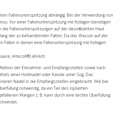
nten Faltenunterspritzung abhängig. Bei der Verwendung von
u. Vor einer Faltenunterspritzung mit Kollagen benötigen
en die Faltenunterspritzungen auf der desinﬁzierten Haut
tlang der zu behandelnden Falten. Da das Wasser auf der
en Fällen in denen eine Faltenunterspritzung mit Kollagen
äure, Artecoll®) ähnlich.
sinfektion der Entnahme- und Empfangsstellen sowie nach
ttels einer Hohlnadel oder Kanüle unter Sog. Das
eineren Nadel in die Empfangsstellen eingebracht. Wie bei
erfüllung notwendig, da ein Teil des injizierten
gefallenen Wangen z. B. kann durch eine leichte Überfüllung
schwindet.