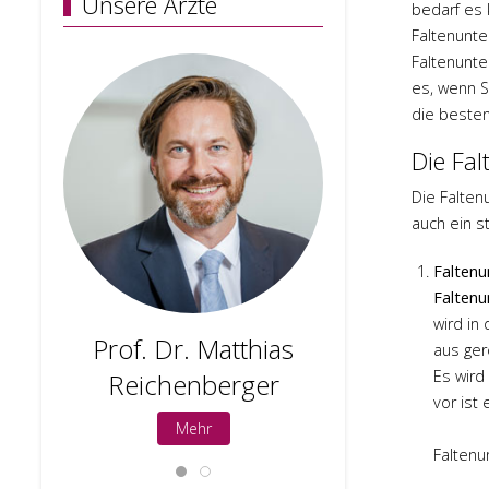
Unsere Ärzte
bedarf es 
Faltenunte
Faltenunte
es, wenn S
die besten
Die Fal
Die Falten
auch ein s
Faltenu
Faltenu
wird in
Prof. Dr. Matthias
Prof. 
aus ger
Es wird
Reichenberger
Holge
vor ist
Mehr
M
Faltenu