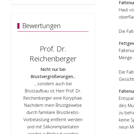
Faltenu
Haut vo
oberfläc
Bewertungen
Die Fal
Fettgew
Prof. Dr.
Prof. 
Faltenu
Reichenberger
Menge a
Sehr kompet
und Betreuung,
Nicht nur bei
Die Fal
habe mic
Brustvergrößerungen...
Gesicht
aufgehoben
....sondern auch bei
gefühlt. Das
Brustaufbau ist Herr Prof. Dr.
Faltenu
und auch das
Reichenberger eine Koryphäe.
Entspan
Top. Herr Pro
Nachdem mein Brustgewebe
des Mus
hervorragende
durch familiäre Brustkrebs-
zu beha
und auch in d
Vorbelastung entfernt werden
keine S
OP war er fü
und mit Silikonimplantaten
neun M
Email immer 
wieder aufgebaut werden