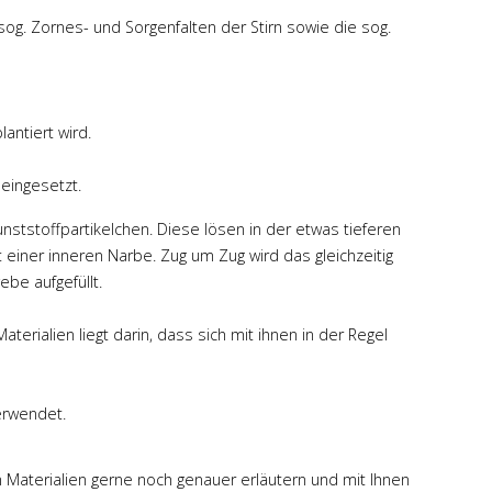
aufmerksam. 100%
sog. Zornes- und Sorgenfalten der Stirn sowie die sog.
vertrauenswürdiger Arzt. Hab
mich sehr wohl gefühlt und bin
mit der OP und dem Resultat
absolut zufrieden.
antiert wird.
Mehr
eingesetzt.
nststoffpartikelchen. Diese lösen in der etwas tieferen
 einer inneren Narbe. Zug um Zug wird das gleichzeitig
ebe aufgefüllt.
terialien liegt darin, dass sich mit ihnen in der Regel
verwendet.
n Materialien gerne noch genauer erläutern und mit Ihnen