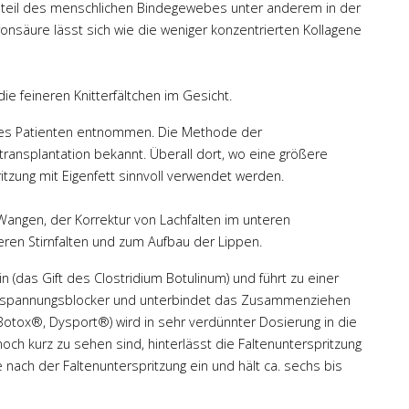
teil des menschlichen Bindegewebes unter anderem in der
uronsäure lässt sich wie die weniger konzentrierten Kollagene
ie feineren Knitterfältchen im Gesicht.
 des Patienten entnommen. Die Methode der
Prof. Dr. Engel
transplantation bekannt. Überall dort, wo eine größere
itzung mit Eigenfett sinnvoll verwendet werden.
Ausgesprochen kompetenter,
empathischer Arzt!
 Wangen, der Korrektur von Lachfalten im unteren
Nimmt sich viel Zeit für die
eren Stirnfalten und zum Aufbau der Lippen.
Aufklärung. Beantwortet Emails
innerhalb kürzester Zeit. Sehr
 (das Gift des Clostridium Botulinum) und führt zu einer
freundlich, empathisch und
Verspannungsblocker und unterbindet das Zusammenziehen
zugewandt. Chirugischisches
Botox®, Dysport®) wird in sehr verdünnter Dosierung in die
Ergebnis nach Liposuktion an
noch kurz zu sehen sind, hinterlässt die Faltenunterspritzung
den Knien sehr
e nach der Faltenunterspritzung ein und hält ca. sechs bis
zufriedenstellend. Zudem
super Klinik. Alle sehr