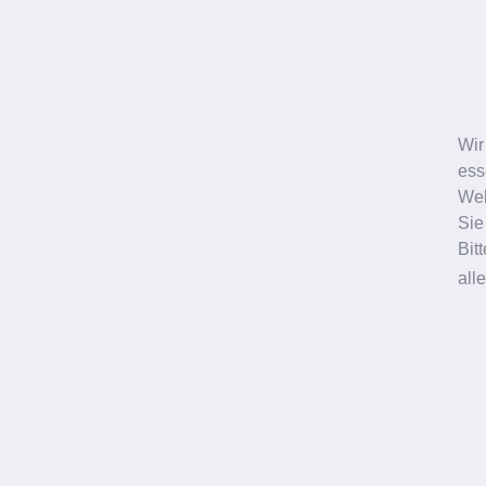
Oberlidstraffung
Oberlidstraffung
Body Contouring
Brustvergrößerung
Facelifting
Schönheitschirurgie
Wir
ess
Schönheitschirurgie
Web
Sie
Bit
all
Neustadt
Augenlidstraffung
Halsstraffung
Fettabsaugung