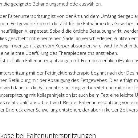
 die geeignete Behandlungsmethode auswählen.
der Faltenunterspritzung ist von der Art und dem Umfang der gepla
nem Fettgewebe kommt die Zeit für die Entnahme des Gewebes hinz
unauffälligen Allergietest. Sobald die örtliche Betäubung wirkt, werd
dies geschieht mit einer feinen Nadel an verschiedenen Punkten en
sung in wenigen Tagen vom Körper absorbiert wird, wird Ihr Arzt in d
t eine leichte Überfüllung des Therapiebereichs anstreben.
 ist bei allen Faltenunterspritzungen mit Fremdmaterialien (Hyalurons
unterspritzung mit der Fettinjektionstherapie beginnt nach der De
ichen Betäubung mit der Absaugung des Fettgewebes. Dies erfolgt mi
 wird dann für die Faltenunterspritzung vorbereitet und mit einer f
nterspritzung mit Kollageninjektion ist auch beim Fett eine leichte Üb
s relativ bald absorbiert wird. Bei der Faltenunterspritzung von ein
er Eindruck einer Schwellung entstehen, der aber in kurzer Zeit ver
kose bei Faltenunterspritzungen