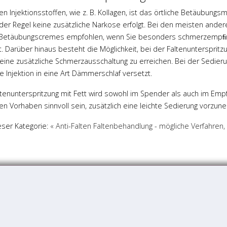
n Injektionsstoffen, wie z. B. Kollagen, ist das örtliche Betäubungsm
der Regel keine zusätzliche Narkose erfolgt. Bei den meisten andere
h Betäubungscremes empfohlen, wenn Sie besonders schmerzempﬁnd
. Darüber hinaus besteht die Möglichkeit, bei der Faltenunterspritz
eine zusätzliche Schmerzausschaltung zu erreichen. Bei der Sedier
e Injektion in eine Art Dämmerschlaf versetzt.
ltenunterspritzung mit Fett wird sowohl im Spender als auch im Em
en Vorhaben sinnvoll sein, zusätzlich eine leichte Sedierung vorzun
eser Kategorie:
« Anti-Falten
Faltenbehandlung - mögliche Verfahren,
n
© Vitalitas 2026
Karlsruhe
Landau