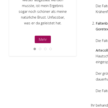
sofort u
musste, ist mein Ergebnis
Die Fal
geantwortet. 
sogar noch schöner als meine
Krähen
Arzt, dem 
natürliche Brust. Unfassbar,
anvert
was er da geleistet hat.
Faltenb
Gorete
Mehr
M
Die Fal
Artecol
Hautsch
eingesp
Der grö
dauerha
Die Fal
Ihr behand