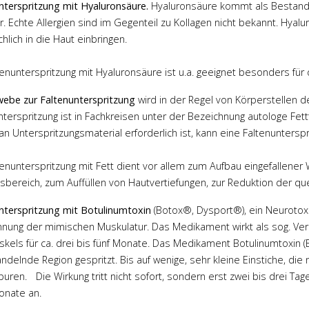
nterspritzung mit Hyaluronsäure.
Hyaluronsäure kommt als Bestand
r. Echte Allergien sind im Gegenteil zu Kollagen nicht bekannt. Hyal
hlich in die Haut einbringen.
tenunterspritzung mit Hyaluronsäure ist u.a. geeignet besonders für d
ebe zur Faltenunterspritzung
wird in der Regel von Körperstellen
Dr. Engel
Prof. Dr.
nterspritzung ist in Fachkreisen unter der Bezeichnung autologe Fett
Reichenberger
n Unterspritzungsmaterial erforderlich ist, kann eine Faltenunterspr
ente Beratung
 super Arzt .
Ich
Nach starker
tenunterspritzung mit Fett dient vor allem zum Aufbau eingefallener
h sehr gut
Gewichtsabnahme war von
sbereich, zum Auffüllen von Hautvertiefungen, zur Reduktion der qu
 und umsorgt
meiner Brust nichts mehr da.
 Pflegepersonal
Es war kaum Brustgewebe
nterspritzung mit Botulinumtoxin
(Botox®, Dysport®), ein Neurotoxin
 OP Team waren
vorhanden und meine Brust
nung der mimischen Muskulatur. Das Medikament wirkt als sog. 
f. Dr. Engel hat
bestand nur noch aus leeren
kels für ca. drei bis fünf Monate. Das Medikament Botulinumtoxin (
 Arbeit geleistet
Hauthüllen. Harte Worte, aber
ndelnde Region gespritzt. Bis auf wenige, sehr kleine Einstiche, die 
er Zeit nach der
es war so. Prof. Dr. med.
puren. Die Wirkung tritt nicht sofort, sondern erst zwei bis drei Tag
r Rückfragen per
Reichenberger hat mir in zwei
onate an.
erreichbar und
Operationen mir wieder eine