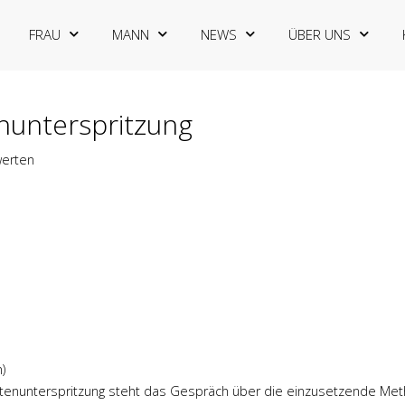
FRAU
MANN
NEWS
ÜBER UNS
nunterspritzung
werten
)
ltenunterspritzung steht das Gespräch über die einzusetzende Meth