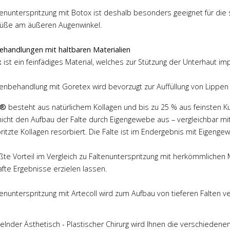
nd geduldig
Brust geschenkt. Nie hätte ich
tenunterspritzung mit Botox ist deshalb besonders geeignet für die 
Ein empathischer
gedacht, nochmal mich im
füße am äußeren Augenwinkel.
ich mich gerne
Spiegel zu betrachten und
raut habe!
meine Brust als so schön zu
ehandlungen mit haltbaren Materialien
empfinden!
x
ist ein feinfädiges Material, welches zur Stützung der Unterhaut impl
ehr
Mehr
tenbehandlung mit Goretex wird bevorzugt zur Auffüllung von Lippen 
l®
besteht aus natürlichem Kollagen und bis zu 25 % aus feinsten Ku
icht den Aufbau der Falte durch Eigengewebe aus – vergleichbar mit
ritzte Kollagen resorbiert. Die Falte ist im Endergebnis mit Eigengew
ßte Vorteil im Vergleich zu Faltenunterspritzung mit herkömmlichen Ma
fte Ergebnisse erzielen lassen.
tenunterspritzung mit Artecoll wird zum Aufbau von tieferen Falten 
elnder Ästhetisch - Plastischer Chirurg wird Ihnen die verschiedene