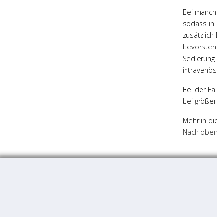
Bei manche
sodass in 
zusätzlic
bevorsteht
Sedierung 
intravenös
Bei der Fa
bei größer
Mehr in di
Nach obe
Ludwigshafen
Mainz