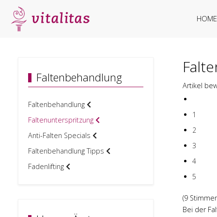
HOME
Falte
Faltenbehandlung
Artikel be
Faltenbehandlung
1
Faltenunterspritzung
2
Anti-Falten Specials
3
Faltenbehandlung Tipps
4
Fadenlifting
5
(9 Stimmen
Bei der Fa