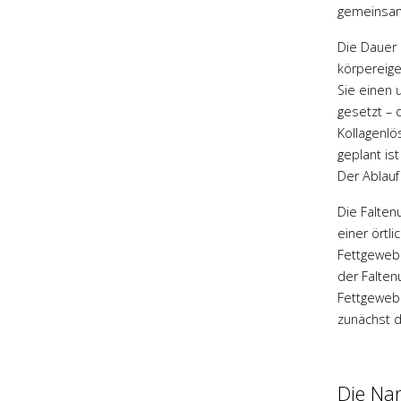
gemeinsam
Die Dauer 
körpereige
Sie einen 
gesetzt – 
Kollagenlö
geplant is
Der Ablauf
Die Falten
einer örtl
Fettgewebe
der Faltenu
Fettgewebe
zunächst d
Die Nar