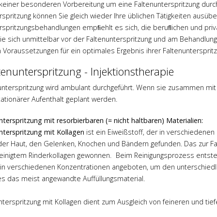
keiner besonderen Vorbereitung um eine Faltenunterspritzung durc
rspritzung können Sie gleich wieder Ihre üblichen Tätigkeiten ausüb
rspritzungsbehandlungen empﬁehlt es sich, die beruﬂichen und priva
ie sich unmittelbar vor der Faltenunterspritzung und am Behandlung
 Voraussetzungen für ein optimales Ergebnis ihrer Faltenunterspritz
tenunterspritzung - Injektionstherapie
unterspritzung wird ambulant durchgeführt. Wenn sie zusammen mit e
tationärer Aufenthalt geplant werden.
nterspritzung mit resorbierbaren (= nicht haltbaren) Materialien:
nterspritzung mit Kollagen
ist ein Eiweißstoff, der in verschieden
 der Haut, den Gelenken, Knochen und Bändern gefunden. Das zur Fal
Dr. med.
einigtem Rinderkollagen gewonnen. Beim Reinigungsprozess entste
 in verschiedenen Konzentrationen angeboten, um den unterschiedl
r Engel
 es das meist angewandte Auffüllungsmaterial.
ehr
nterspritzung mit Kollagen dient zum Ausgleich von feineren und tie