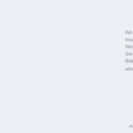
Schönheitschirurgie
Wir
ess
Web
Sie
Bit
all
Ab