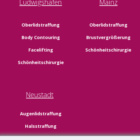
Ludwigshafen
Mainz
Oberlidstraffung
Oberlidstraffung
Body Contouring
Brustvergrößerung
Facelifting
Schönheitschirurgie
Schönheitschirurgie
Neustadt
Augenlidstraffung
Halsstraffung
Fettabsaugung