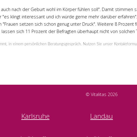
 auch nach der Geburt wohl im Körper fühlen soll". Damit stimmen 
ber "es klingt interessant und ich würde gerne mehr darüber erfahre
den "Frauen setzen sich schon genug unter Druck". Weitere 8 Prozen
 lassen sich 11 Prozent der Befragten überhaupt nicht von solchen
immt, in einem persönlichen Beratungsgespräch. Nutzen Sie unser Kontaktformu
© Vitalitas 2026
Karlsruhe
Landau