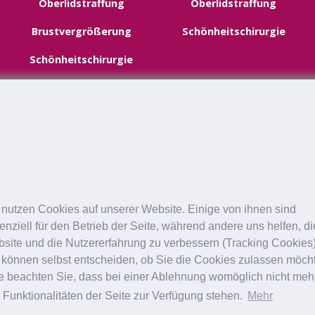
Oberlidstraffung
Oberlidstraffung
Brustvergrößerung
Schönheitschirurgie
Schönheitschirurgie
 nutzen Cookies auf unserer Website. Einige von ihnen sind
enziell für den Betrieb der Seite, während andere uns helfen, d
site und die Nutzererfahrung zu verbessern (Tracking Cookies)
 können selbst entscheiden, ob Sie die Cookies zulassen möch
te beachten Sie, dass bei einer Ablehnung womöglich nicht meh
e Funktionalitäten der Seite zur Verfügung stehen.
Mehr