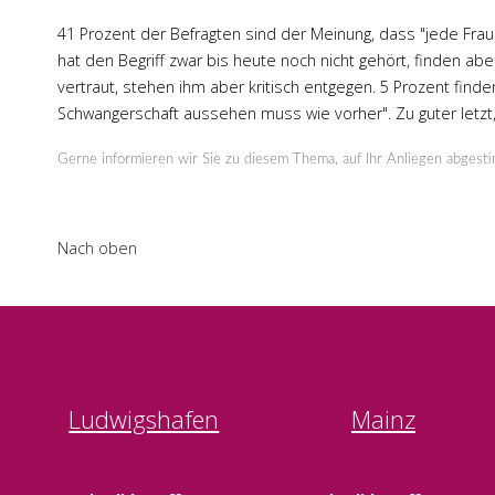
41 Prozent der Befragten sind der Meinung, dass "jede Frau
hat den Begriff zwar bis heute noch nicht gehört, finden a
vertraut, stehen ihm aber kritisch entgegen. 5 Prozent fin
Schwangerschaft aussehen muss wie vorher". Zu guter letzt,
Gerne informieren wir Sie zu diesem Thema, auf Ihr Anliegen abgest
Nach oben
Ludwigshafen
Mainz