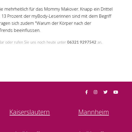
sie mehrheitlich für das Mommy Makover. Knapp ein Drittel
n". 13 Prozent der myBody-Leserinnen sind mit dem Begriff
t fragen sich zudem "Warum der Körper nach der
 Trends beeinflussen.
lar oder rufen Sie uns noch heute unter
06321 9297542
an.
Kaiserslautern
Mannheim