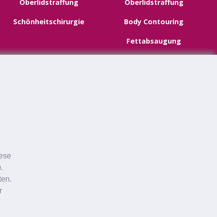
Oberlidstraffung
Oberlidstraffung
Schönheitschirurgie
Body Contouring
Fettabsaugung
Facelifting
Halsstraffung
Schönheitschirurgie
iese
.
ten.
r