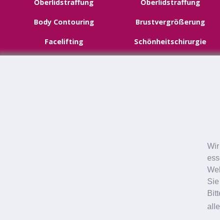
Oberlidstraffung
Oberlidstraffung
Body Contouring
Brustvergrößerung
Facelifting
Schönheitschirurgie
Schönheitschirurgie
Neustadt
Augenlidstraffung
Wir
ess
Halsstraffung
Web
Fettabsaugung
Sie
Bit
Schönheitschirurgie
all