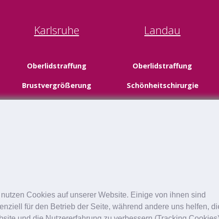
Karlsruhe
Landau
Oberlidstraffung
Oberlidstraffung
Brustvergrößerung
Schönheitschirurgie
Schönheitschirurgie
 nutzen Cookies auf unserer Website. Einige von ihnen sind
enziell für den Betrieb der Seite, während andere uns helfen, d
site und die Nutzererfahrung zu verbessern (Tracking Cookies)