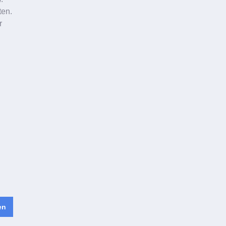
ten.
r
en