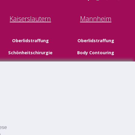
Kaiserslautern
Mannheim
Oberlidstraffung
Oberlidstraffung
Schönheitschirurgie
Body Contouring
Fettabsaugung
Facelifting
Halsstraffung
Schönheitschirurgie
iese
.