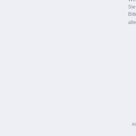
Halsstraffung
Sie
Bit
Fettabsaugung
all
Schönheitschirurgie
Ab