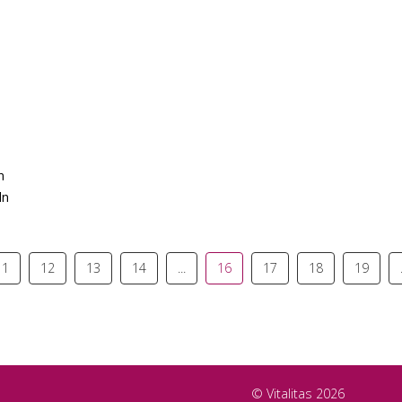
n
ln
11
12
13
14
...
16
17
18
19
© Vitalitas 2026