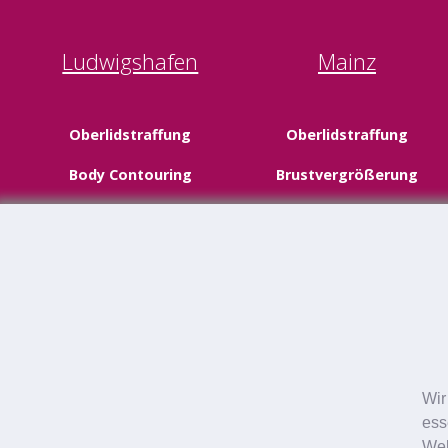
Ludwigshafen
Mainz
Oberlidstraffung
Oberlidstraffung
Body Contouring
Brustvergrößerung
Facelifting
Schönheitschirurgie
Schönheitschirurgie
Neustadt
Wir
Augenlidstraffung
ess
Web