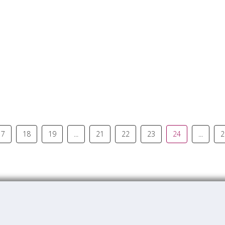
17
18
19
...
21
22
23
24
...
2
© Vitalitas 2026