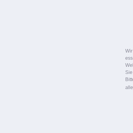
Ludwigshafen
Mainz
Oberlidstraffung
Oberlidstraffung
Body Contouring
Brustvergrößerung
Wir
Facelifting
Schönheitschirurgie
ess
Web
Schönheitschirurgie
Sie
Bit
all
Neustadt
Augenlidstraffung
Halsstraffung